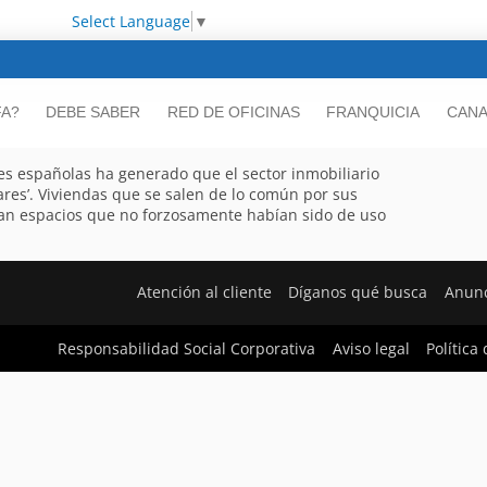
Select Language
▼
FA?
DEBE SABER
RED DE OFICINAS
FRANQUICIA
CANA
s españolas ha generado que el sector inmobiliario
ares’. Viviendas que se salen de lo común por sus
upan espacios que no forzosamente habían sido de uso
Atención al cliente
Díganos qué busca
Anunc
Responsabilidad Social Corporativa
Aviso legal
Política