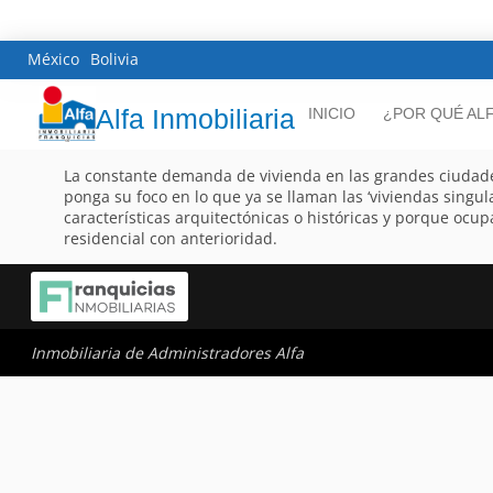
México
Bolivia
Alfa Inmobiliaria
INICIO
¿POR QUÉ AL
La constante demanda de vivienda en las grandes ciudade
ponga su foco en lo que ya se llaman las ‘viviendas singul
características arquitectónicas o históricas y porque oc
residencial con anterioridad.
Inmobiliaria de Administradores Alfa