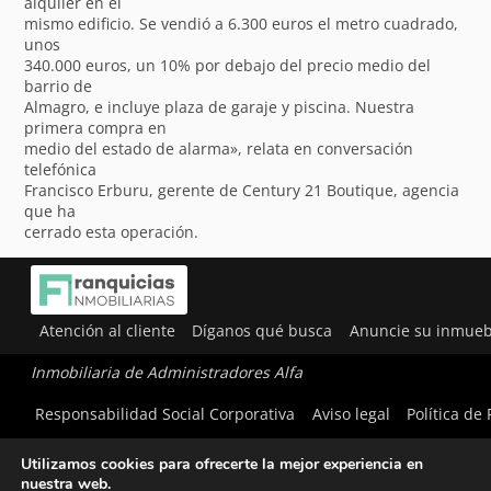
alquiler en el
mismo edificio. Se vendió a 6.300 euros el metro cuadrado,
unos
340.000 euros, un 10% por debajo del precio medio del
barrio de
Almagro, e incluye plaza de garaje y piscina. Nuestra
primera compra en
medio del estado de alarma», relata en conversación
telefónica
Francisco Erburu, gerente de Century 21 Boutique, agencia
que ha
cerrado esta operación.
Atención al cliente
Díganos qué busca
Anuncie su inmueb
Inmobiliaria de Administradores Alfa
Responsabilidad Social Corporativa
Aviso legal
Política de
Utilizamos cookies para ofrecerte la mejor experiencia en
nuestra web.