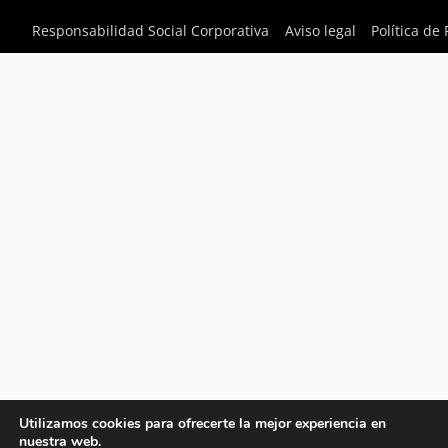
Responsabilidad Social Corporativa
Aviso legal
Política de
Utilizamos cookies para ofrecerte la mejor experiencia en
nuestra web.