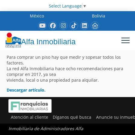
Select Language
▼
México
Bolivia
Alfa Inmobiliaria
Para comprar un piso hay que medir y sopesar todos los
factores.
La red Alfa Inmobiliaria hace ocho recomendaciones para
comprar en 2017, ya sea
vivienda, local o una propiedad para alquilar.
Descargar artículo.
Atención al cliente
Díganos qué busca
Anuncie su inmueb
Inmobiliaria de Administradores Alfa