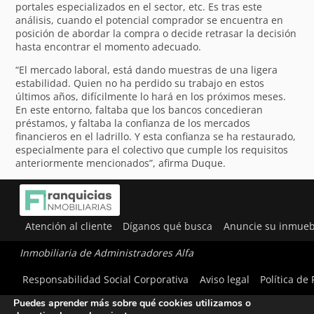
portales especializados en el sector, etc. Es tras este
análisis, cuando el potencial comprador se encuentra en
posición de abordar la compra o decide retrasar la decisión
hasta encontrar el momento adecuado.
“El mercado laboral, está dando muestras de una ligera
estabilidad. Quien no ha perdido su trabajo en estos
últimos años, difícilmente lo hará en los próximos meses.
En este entorno, faltaba que los bancos concedieran
préstamos, y faltaba la confianza de los mercados
financieros en el ladrillo. Y esta confianza se ha restaurado,
especialmente para el colectivo que cumple los requisitos
anteriormente mencionados”, afirma Duque.
Atención al cliente
Díganos qué busca
Anuncie su inmueb
Inmobiliaria de Administradores Alfa
Utilizamos cookies para ofrecerte la mejor experiencia en
Responsabilidad Social Corporativa
Aviso legal
Política de
nuestra web.
Puedes aprender más sobre qué cookies utilizamos o