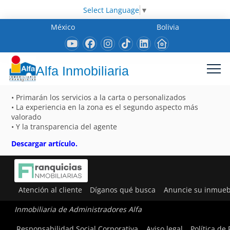
Select Language
▼
México
Bolivia
Alfa Inmobiliaria
• Primarán los servicios a la carta o personalizados
• La experiencia en la zona es el segundo aspecto más
valorado
• Y la transparencia del agente
Descargar artículo.
Atención al cliente
Díganos qué busca
Anuncie su inmueb
Inmobiliaria de Administradores Alfa
Responsabilidad Social Corporativa
Aviso legal
Política de