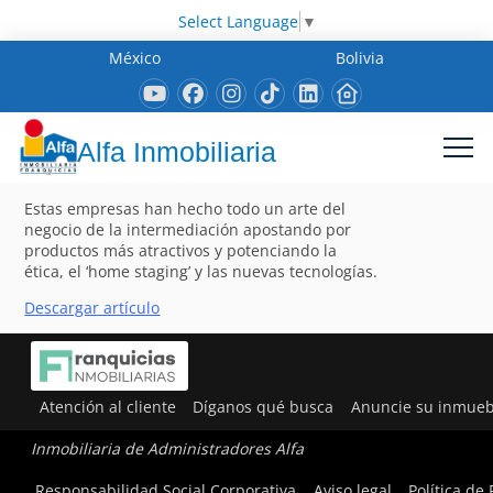
Select Language
▼
México
Bolivia
Alfa Inmobiliaria
Estas empresas han hecho todo un arte del
negocio de la intermediación apostando por
productos más atractivos y potenciando la
ética, el ‘home staging’ y las nuevas tecnologías.
Descargar artículo
Atención al cliente
Díganos qué busca
Anuncie su inmueb
Inmobiliaria de Administradores Alfa
Responsabilidad Social Corporativa
Aviso legal
Política de