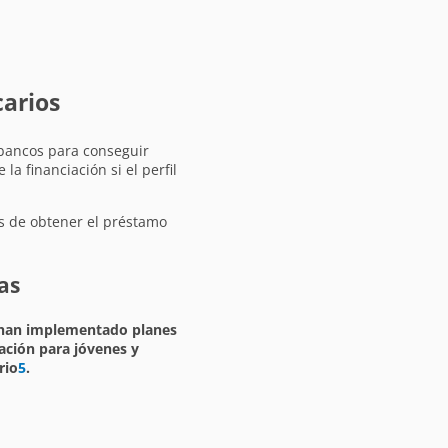
carios
 bancos para conseguir
a financiación si el perfil
es de obtener el préstamo
as
han implementado planes
iación para jóvenes y
rio
5
.