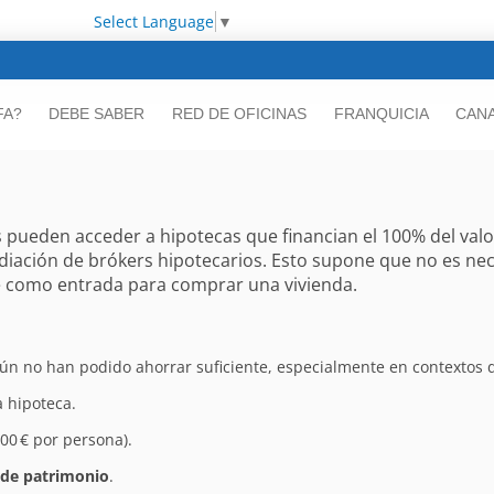
Select Language
▼
FA?
DEBE SABER
RED DE OFICINAS
FRANQUICIA
CANA
pueden acceder a hipotecas que financian el 100% del valor 
mediación de brókers hipotecarios. Esto supone que no es ne
e como entrada para comprar una vivienda.
aún no han podido ahorrar suficiente, especialmente en contextos d
 hipoteca.
00 € por persona).
€ de patrimonio
.