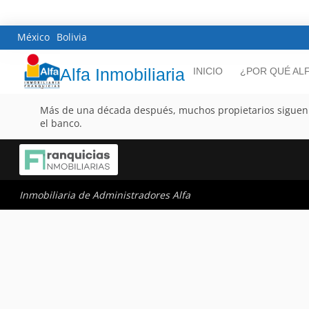
México
Bolivia
Alfa Inmobiliaria
INICIO
¿POR QUÉ AL
Más de una década después, muchos propietarios siguen c
el banco.
Inmobiliaria de Administradores Alfa