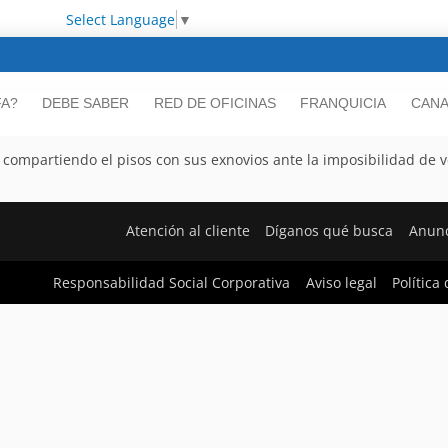
Select Language
▼
FA?
DEBE SABER
RED DE OFICINAS
FRANQUICIA
CANA
ompartiendo el pisos con sus exnovios ante la imposibilidad de v
Atención al cliente
Díganos qué busca
Anunc
Responsabilidad Social Corporativa
Aviso legal
Política