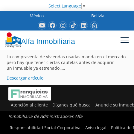
Select Language
▼
México
Bolivia
Alfa Inmobiliaria
La compraventa de viviendas usadas manda en el mercado
pero hay que tener ciertas cautelas antes de adquirir
un inmueble ya estrenado…..
Descargar artículo
Atención al cliente
Díganos qué busca
Anuncie su inmueb
Inmobiliaria de Administradores Alfa
Responsabilidad Social Corporativa
Aviso legal
Política de