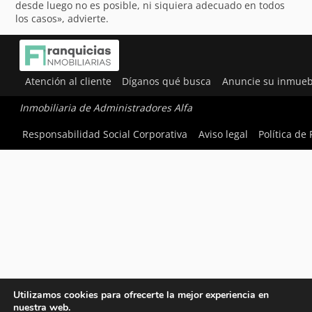
desde luego no es posible, ni siquiera adecuado en todos
los casos», advierte.
Atención al cliente
Díganos qué busca
Anuncie su inmueb
Inmobiliaria de Administradores Alfa
Responsabilidad Social Corporativa
Aviso legal
Política de
Utilizamos cookies para ofrecerte la mejor experiencia en
nuestra web.