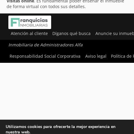
Visitas online
. Es fundamental poder enseñar el inmueble
de forma virtual con todos sus detalles.
Atención al cliente
Díganos qué busca
Anuncie su inmueb
Inmobiliaria de Administradores Alfa
Responsabilidad Social Corporativa
Aviso legal
Política de
Utilizamos cookies para ofrecerte la mejor experiencia en
nuestra web.