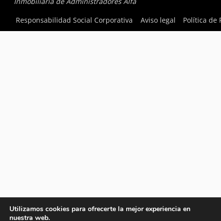
Inmobiliaria de Administradores Alfa
Responsabilidad Social Corporativa
Aviso legal
Política de
Utilizamos cookies para ofrecerte la mejor experiencia en
nuestra web.