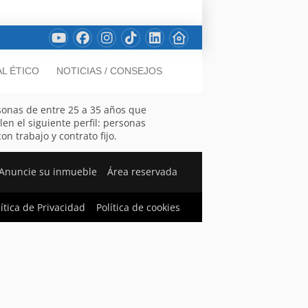
L ÉTICO
NOTICIAS / CONSEJOS
sonas de entre 25 a 35 años que
n el siguiente perfil: personas
n trabajo y contrato fijo.
Anuncie su inmueble
Área reservada
lítica de Privacidad
Política de cookies