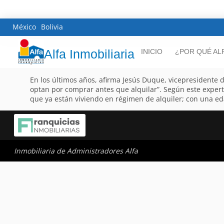
México
Bolivia
Alfa Inmobiliaria
INICIO
¿POR QUÉ AL
En los últimos años, afirma Jesús Duque, vicepresidente
optan por comprar antes que alquilar”. Según este exper
que ya están viviendo en régimen de alquiler; con una eda
Inmobiliaria de Administradores Alfa