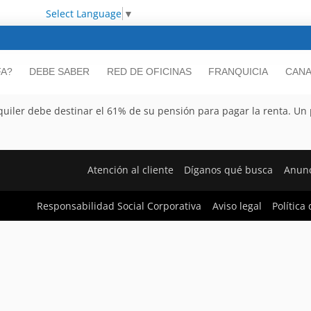
Select Language
▼
FA?
DEBE SABER
RED DE OFICINAS
FRANQUICIA
CANA
lquiler debe destinar el 61% de su pensión para pagar la renta. Un
Atención al cliente
Díganos qué busca
Anunc
Responsabilidad Social Corporativa
Aviso legal
Política