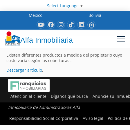
Select Language
▼
México
Bolivia
Alfa Inmobiliaria
Existen diferentes productos a medida del propietario cuyo
coste varía según las coberturas…
Descargar artículo
.
Atención al cliente
Díganos qué busca
Anuncie su inmueb
Inmobiliaria de Administradores Alfa
Responsabilidad Social Corporativa
Aviso legal
Política de