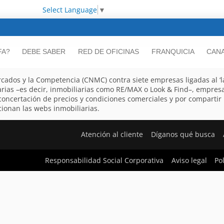
Select Language
▼
FA?
DEBE SABER
RED DE OFICINAS
FRANQUICIA
CANA
cados y la Competencia (CNMC) contra siete empresas ligadas al ‘lad
arias –es decir, inmobiliarias como RE/MAX o Look & Find–, empres
a concertación de precios y condiciones comerciales y por compartir
ionan las webs inmobiliarias.
Atención al cliente
Díganos qué busca
Responsabilidad Social Corporativa
Aviso legal
Po