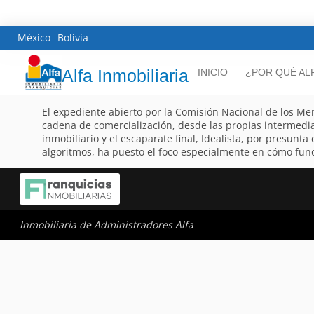
México
Bolivia
Alfa Inmobiliaria
INICIO
¿POR QUÉ AL
El expediente abierto por la Comisión Nacional de los Mer
cadena de comercialización, desde las propias intermedi
inmobiliario y el escaparate final, Idealista, por presunt
algoritmos, ha puesto el foco especialmente en cómo func
Inmobiliaria de Administradores Alfa