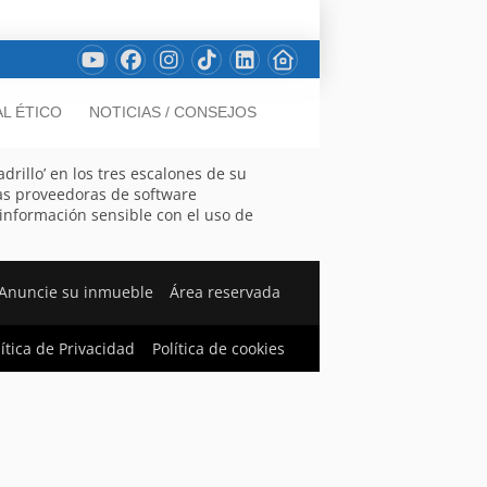
L ÉTICO
NOTICIAS / CONSEJOS
rillo’ en los tres escalones de su
as proveedoras de software
 información sensible con el uso de
Anuncie su inmueble
Área reservada
lítica de Privacidad
Política de cookies