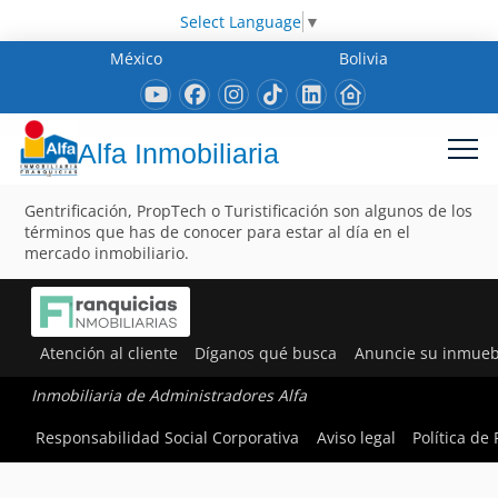
Select Language
▼
México
Bolivia
Alfa Inmobiliaria
Gentrificación, PropTech o Turistificación son algunos de los
términos que has de conocer para estar al día en el
mercado inmobiliario.
Atención al cliente
Díganos qué busca
Anuncie su inmueb
Inmobiliaria de Administradores Alfa
Responsabilidad Social Corporativa
Aviso legal
Política de