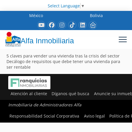
Select Language
▼
México
Bolivia
Alfa Inmobiliaria
5 claves para vender una vivienda tras la crisis del sector
Decálogo de requisitos que debe tener una vivienda para
ser rentable
Atención al cliente
Díganos qué busca
Anuncie su inmueb
Inmobiliaria de Administradores Alfa
Responsabilidad Social Corporativa
Aviso legal
Política de